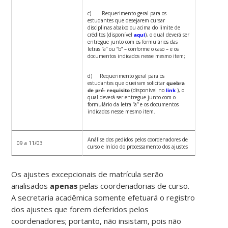
c) Requerimento geral para os
estudantes que desejarem cursar
disciplinas abaixo ou acima do limite de
créditos (disponível
aqui
), o qual deverá ser
entregue junto com os formulários das
letras “a” ou “b” – conforme o caso – e os
documentos indicados nesse mesmo item;
d) Requerimento geral para os
estudantes que queiram solicitar
quebra
de pré- requisito
(disponível no
link
), o
qual deverá ser entregue junto com o
formulário da letra “a” e os documentos
indicados nesse mesmo item.
Análise dos pedidos pelos coordenadores de
09 a 11/03
curso e Início do processamento dos ajustes
Os ajustes excepcionais de matrícula serão
analisados
apenas
pelas coordenadorias de curso.
A secretaria acadêmica somente efetuará o registro
dos ajustes que forem deferidos pelos
coordenadores; portanto, não insistam, pois não