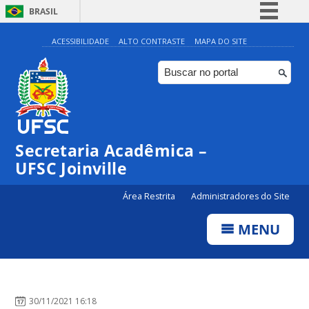
BRASIL
Simplifique!
ACESSIBILIDADE
ALTO CONTRASTE
MAPA DO SITE
Comunica BR
Participe
Acesso à informação
Legislação
Secretaria Acadêmica –
Canais
UFSC Joinville
Área Restrita
Administradores do Site
MENU
30/11/2021 16:18