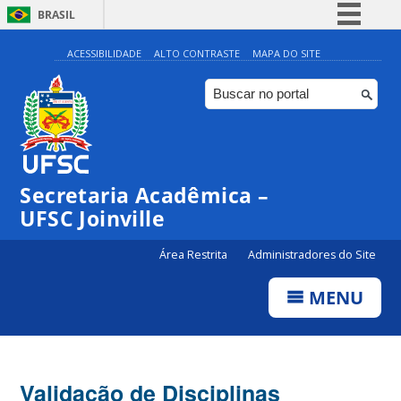
BRASIL
Simplifique!
ACESSIBILIDADE
ALTO CONTRASTE
MAPA DO SITE
Comunica BR
Participe
Acesso à informação
Legislação
Secretaria Acadêmica –
Canais
UFSC Joinville
Área Restrita
Administradores do Site
MENU
Validação de Disciplinas