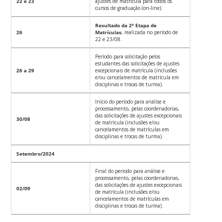
22 e 23
ajustes de matrícula para todos os
cursos de graduação (on-line).
Resultado da 2ª Etapa de
26
Matrículas
, realizada no período de
22 e 23/08.
Período para solicitação pelos
estudantes das solicitações de ajustes
26 a 29
excepcionais de matrícula (inclusões
e/ou cancelamentos de matrícula em
disciplinas e trocas de turma).
Início do período para análise e
processamento, pelas coordenadorias,
das solicitações de ajustes excepcionais
30/08
de matrícula (inclusões e/ou
cancelamentos de matrículas em
disciplinas e trocas de turma).
Setembro/2024
Final do período para análise e
processamento, pelas coordenadorias,
das solicitações de ajustes excepcionais
02/09
de matrícula (inclusões e/ou
cancelamentos de matrículas em
disciplinas e trocas de turma).