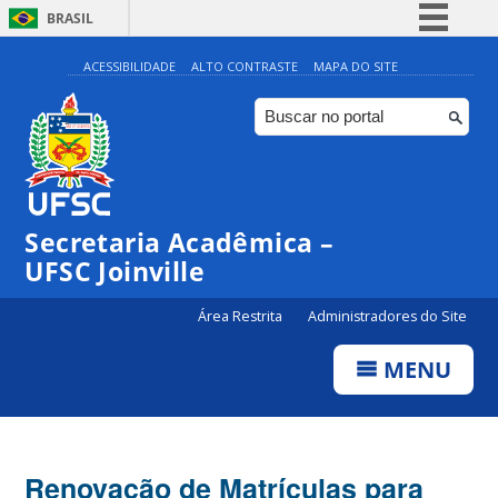
BRASIL
Simplifique!
ACESSIBILIDADE
ALTO CONTRASTE
MAPA DO SITE
Comunica BR
Participe
Acesso à informação
Legislação
Secretaria Acadêmica –
Canais
UFSC Joinville
Área Restrita
Administradores do Site
MENU
Renovação de Matrículas para