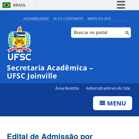
BRASIL
Simplifique!
ACESSIBILIDADE
ALTO CONTRASTE
MAPA DO SITE
Comunica BR
Participe
Acesso à informação
Legislação
Secretaria Acadêmica –
Canais
UFSC Joinville
Área Restrita
Administradores do Site
MENU
Edital de Admissão por